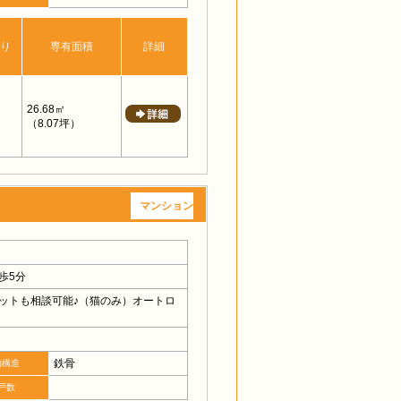
り
専有面積
詳細
26.68㎡
（8.07坪）
マンション
歩5分
ットも相談可能♪（猫のみ）オートロ
鉄骨
物構造
戸数