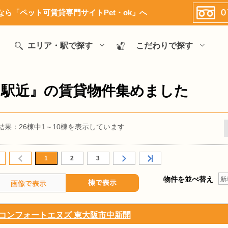
ら「ペット可賃貸専門サイトPet・ok」へ
エリア・駅で探す
こだわりで探す
『駅近』の賃貸物件集めました
結果：26棟中1～10棟を表示しています
1
2
3
物件を並べ替え
新
コンフォートエヌズ 東大阪市中新開