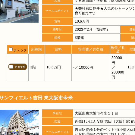
ＪＲ東西線・学研都市線 徳庵駅 徒歩
交通
★弊社窓口物件★人気のシャーメゾ
セールスポイント
育可能です♬
10.6万円
賃料
2023年2月 （築3年）
築年月
建
3階建
規模
総
敷金／礼
所在階
賃料
管理費／共益費
間
チェック
金
30000
円
3階
10.6万円
1LD
-
／ 10000円
／
200000
円
サンフィエルト吉田 東大阪市今米
大阪府東大阪市今米１丁目
所在地
近鉄けいはんな線 吉田（大阪）駅 徒
交通
吉田駅徒歩１分のペット可(小型犬o
セールスポイント
がお料理好きの方には嬉しいで･･･