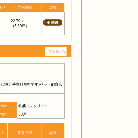
取り
専有面積
詳細
22.79㎡
（6.89坪）
マンション
れば仲介手数料無料です♪ペット飼育も
･
鉄筋コンクリート
物構造
30戸
戸数
り
専有面積
詳細