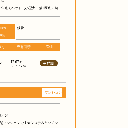
3分
ン住宅でペット（小型犬・猫1匹迄）飼
鉄骨
物構造
戸数
取り
専有面積
詳細
47.67㎡
K
（14.42坪）
マンション
歩1分
r猫)マンションです★システムキッチン