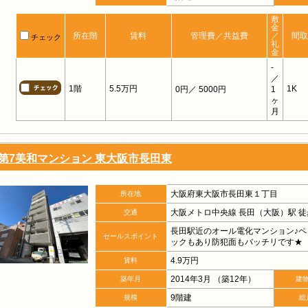
敷
金
所在階
賃料
管理費／共益費
／
間取
チェック
礼
金
-
／
1階
5.5万円
1K
0円
／ 5000円
1
ヶ
月
第7美和マンション 東大阪市長田東
大阪府東大阪市長田東１丁目
所在地
大阪メトロ中央線 長田（大阪）駅 徒
交通
長田駅近のオール電化マンション♪ペ
セールスポイント
ックもあり防犯面もバッチリです★
4.9万円
賃料
2014年3月 （築12年）
築年月
建
9階建
規模
総