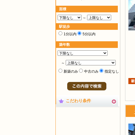
面積
～
駅徒歩
1分以内
5分以内
築年数
～
新築のみ
中古のみ
指定なし
こだわり条件