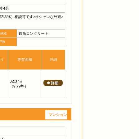
歩4分
2匹迄）相談可です♪オシャレな外観♪
鉄筋コンクリート
物構造
戸数
り
専有面積
詳細
32.37㎡
（9.79坪）
マンション