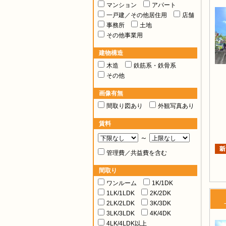
マンション
アパート
一戸建／その他居住用
店舗
事務所
土地
その他事業用
建物構造
木造
鉄筋系・鉄骨系
その他
画像有無
間取り図あり
外観写真あり
賃料
～
管理費／共益費を含む
間取り
ワンルーム
1K/1DK
1LK/1LDK
2K/2DK
2LK/2LDK
3K/3DK
3LK/3LDK
4K/4DK
4LK/4LDK以上