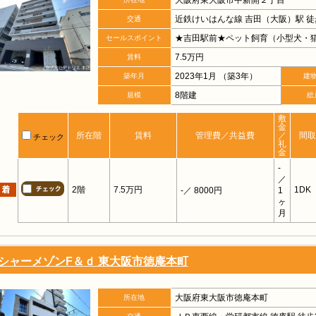
大阪府東大阪市中新開２丁目
近鉄けいはんな線 吉田（大阪）駅 徒
交通
★吉田駅前★ペット飼育（小型犬・猫
セールスポイント
7.5万円
賃料
2023年1月 （築3年）
築年月
建
8階建
規模
総
敷
金
所在階
賃料
管理費／共益費
／
間取
チェック
礼
金
-
／
2階
7.5万円
1DK
-
／ 8000円
1
ヶ
月
シャーメゾンF＆ｄ 東大阪市徳庵本町
大阪府東大阪市徳庵本町
所在地