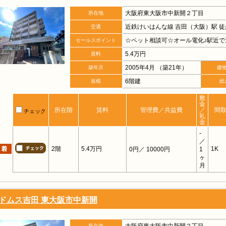
大阪府東大阪市中新開２丁目
所在地
近鉄けいはんな線 吉田（大阪）駅 徒
交通
☆ペット相談可☆オール電化♪駅近で
セールスポイント
5.4万円
賃料
2005年4月 （築21年）
築年月
建
6階建
規模
総
敷
金
所在階
賃料
管理費／共益費
／
間
チェック
礼
金
-
／
2階
5.4万円
1K
0円
／ 10000円
1
ヶ
月
ドムス吉田 東大阪市中新開
所在地