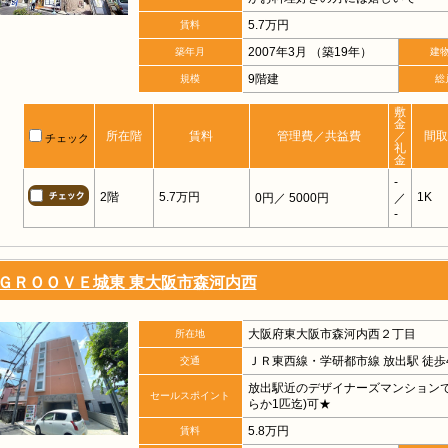
5.7万円
賃料
2007年3月 （築19年）
築年月
建
9階建
規模
総
敷
金
所在階
賃料
管理費／共益費
／
間取
チェック
礼
金
-
2階
5.7万円
1K
0円
／ 5000円
／
-
ＧＲＯＯＶＥ城東 東大阪市森河内西
大阪府東大阪市森河内西２丁目
所在地
ＪＲ東西線・学研都市線 放出駅 徒歩
交通
放出駅近のデザイナーズマンションで
セールスポイント
らか1匹迄)可★
5.8万円
賃料