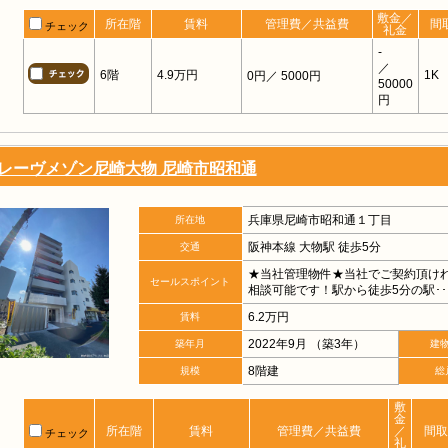
敷金／
所在階
賃料
管理費／共益費
間
チェック
礼金
-
／
6階
4.9万円
1K
0円
／ 5000円
50000
円
レーヴメゾン尼崎大物 尼崎市昭和通
兵庫県尼崎市昭和通１丁目
所在地
阪神本線 大物駅 徒歩5分
交通
★当社管理物件★当社でご契約頂け
セールスポイント
相談可能です！駅から徒歩5分の駅･･
6.2万円
賃料
2022年9月 （築3年）
築年月
建
8階建
規模
総
敷
金
所在階
賃料
管理費／共益費
／
間取
チェック
礼