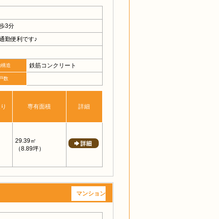
歩3分
通勤便利です♪
鉄筋コンクリート
物構造
戸数
取り
専有面積
詳細
29.39㎡
（8.89坪）
マンション