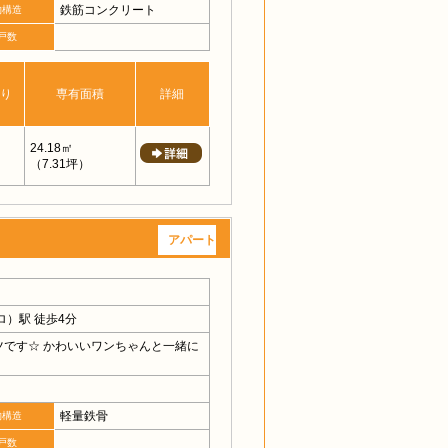
鉄筋コンクリート
物構造
戸数
り
専有面積
詳細
24.18㎡
（7.31坪）
アパート
）駅 徒歩4分
です☆ かわいいワンちゃんと一緒に
軽量鉄骨
物構造
戸数