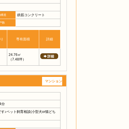
鉄筋コンクリート
物構造
戸数
り
専有面積
詳細
24.76㎡
（7.48坪）
マンション
4分
す♪ペット飼育相談(小型犬or猫どち