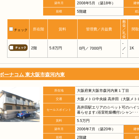
2008年5月 （築18年）
築年月
建
5階建
規模
総
敷
金
所在階
賃料
管理費／共益費
／
間取
チェック
礼
金
-
2階
5.8万円
1K
0円
／ 7000円
／
-
ボーナコム 東大阪市森河内東
大阪府東大阪市森河内東１丁目
所在地
大阪メトロ中央線 高井田（大阪メトロ
交通
高井田駅エリアの☆ペット可のハイツ
セールスポイント
暮らせます♪浴室乾燥機付♪シャン･･･
5.5万円
賃料
2006年7月 （築20年）
築年月
建
2階建
規模
総