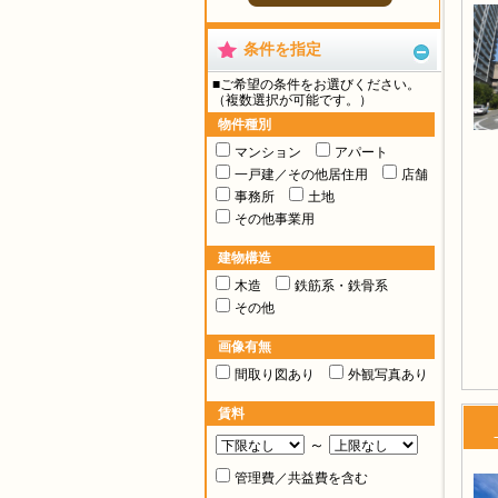
条件を指定
■ご希望の条件をお選びください。
（複数選択が可能です。）
物件種別
マンション
アパート
一戸建／その他居住用
店舗
事務所
土地
その他事業用
建物構造
木造
鉄筋系・鉄骨系
その他
画像有無
間取り図あり
外観写真あり
賃料
～
管理費／共益費を含む