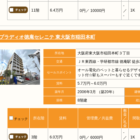
-
11階
6.4万円
1K
0円
／ 10000円
／
-
プラディオ徳庵セレニテ 東大阪市稲田本町
大阪府東大阪市稲田本町３丁目
所在地
ＪＲ東西線・学研都市線 徳庵駅 徒歩
交通
オール電化のペットと暮らせるデザ
セールスポイント
ット付☆駅もスーパーもすぐ近くです･
5.7万円～6.0万円
賃料
2006年3月 （築20年）
築年月
建
8階建
規模
総
敷
金
所在階
賃料
管理費／共益費
／
間取
チェック
礼
金
-
3階
6.0万円
1K
0円
／ 6000円
／