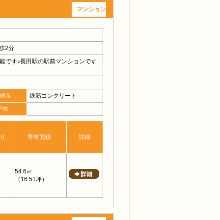
マンション
歩2分
能です♪長田駅の駅前マンションです
鉄筋コンクリート
物構造
戸数
り
専有面積
詳細
54.6㎡
（16.51坪）