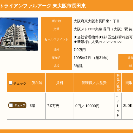
トライアンファルアーク 東大阪市長田東
大阪府東大阪市長田東１丁目
所在地
大阪メトロ中央線 長田（大阪）駅 徒
交通
★当社管理物件★猫1匹迄飼育相談可
セールスポイント
★新婚様に人気のマンション♪
7.0万円
賃料
1995年7月 （築31年）
築年月
建
8階建
規模
総
敷
金
所在階
賃料
管理費／共益費
／
間取
チェック
礼
金
-
／
3階
7.0万円
2LDK
0円
／ 10000円
1
ヶ
月