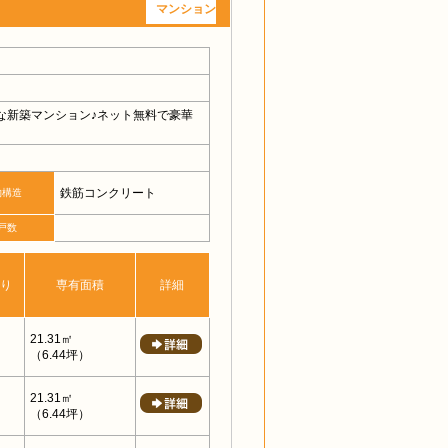
マンション
能な新築マンション♪ネット無料で豪華
鉄筋コンクリート
物構造
戸数
り
専有面積
詳細
21.31㎡
（6.44坪）
21.31㎡
（6.44坪）