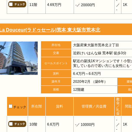
-
11階
4.69万円
1K
-
／ 20000円
／
-
La Douceur(ラドゥセール)荒本 東大阪市荒本北
大阪府東大阪市荒本北２丁目
所在地
近鉄けいはんな線 荒本駅 徒歩3分
交通
駅近の築浅1Kマンションです！小型
セールスポイント
実しているので若い方にも女性にも･･
6.4万円～6.6万円
賃料
2020年2月 （築6年）
築年月
建
12階建
規模
総
敷
金
所在階
賃料
管理費／共益費
／
間取
チェック
礼
金
-
10階
6.6万円
1K
-
／ 10000円
／
-