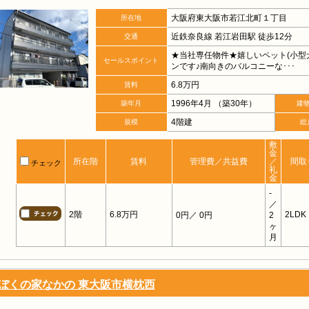
大阪府東大阪市若江北町１丁目
所在地
近鉄奈良線 若江岩田駅 徒歩12分
交通
★当社専任物件★嬉しいペット(小型
セールスポイント
ンです♪南向きのバルコニーな･･･
6.8万円
賃料
1996年4月 （築30年）
築年月
建
4階建
規模
総
敷
金
所在階
賃料
管理費／共益費
／
間取
チェック
礼
金
-
／
2階
6.8万円
2LDK
0円
／ 0円
2
ヶ
月
ぼくの家なかの 東大阪市横枕西