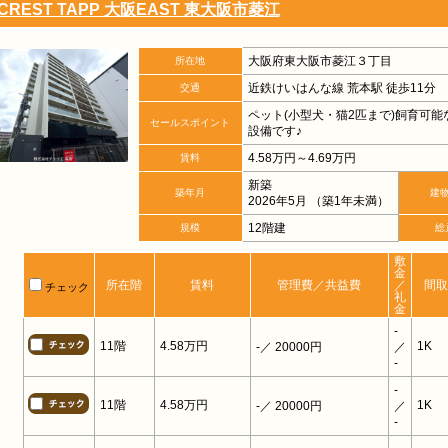
CREST TAPP 大阪EAST 東大阪市菱江
大阪府東大阪市菱江３丁目
所在地
近鉄けいはんな線 荒本駅 徒歩11分
交通
ペット(小型犬・猫2匹まで)飼育可
セールスポイント
設備です♪
4.58万円～4.69万円
賃料
新築
築年月
建
2026年5月 （築1年未満）
12階建
規模
総
敷
金
所在階
賃料
管理費／共益費
／
間取
チェック
礼
金
-
11階
4.58万円
1K
-
／ 20000円
／
-
-
11階
4.58万円
1K
-
／ 20000円
／
-