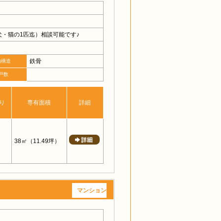
・猫の1匹迄）相談可能です♪
鉄骨
物構造
戸数
り
専有面積
詳細
38㎡
（11.49坪）
マンション