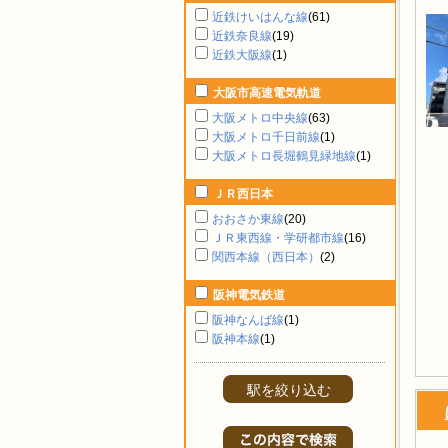
近鉄けいはんな線
(61)
近鉄奈良線
(19)
近鉄大阪線
(1)
大阪市高速電気軌道
大阪メトロ中央線
(63)
大阪メトロ千日前線
(1)
大阪メトロ長堀鶴見緑地線
(1)
ＪＲ西日本
おおさか東線
(20)
ＪＲ東西線・学研都市線
(16)
関西本線（西日本）
(2)
阪神電気鉄道
阪神なんば線
(1)
阪神本線
(1)
駅を絞り込む