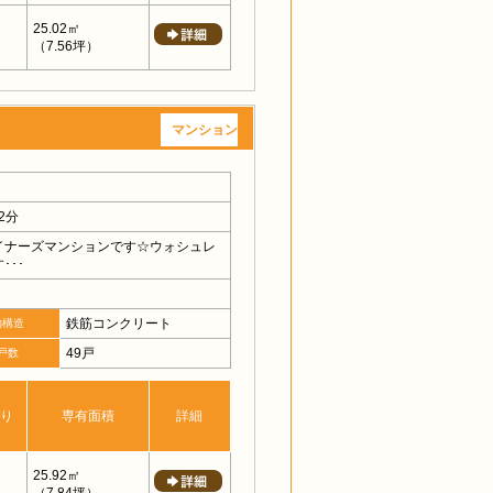
25.02㎡
（7.56坪）
マンション
2分
イナーズマンションです☆ウォシュレ
･･
鉄筋コンクリート
物構造
49戸
戸数
り
専有面積
詳細
25.92㎡