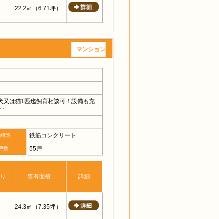
22.2㎡
（6.71坪）
マンション
犬又は猫1匹迄飼育相談可！設備も充
･
鉄筋コンクリート
物構造
55戸
戸数
り
専有面積
詳細
24.3㎡
（7.35坪）