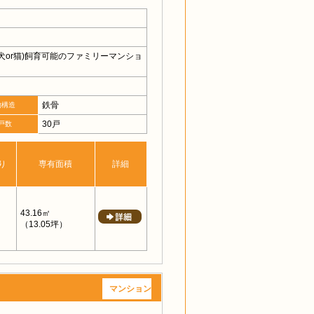
犬or猫)飼育可能のファミリーマンショ
鉄骨
物構造
30戸
戸数
り
専有面積
詳細
43.16㎡
（13.05坪）
マンション