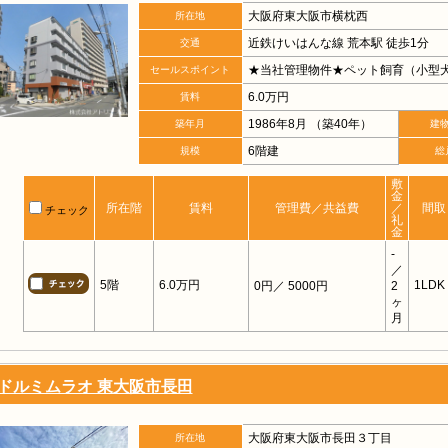
大阪府東大阪市横枕西
所在地
近鉄けいはんな線 荒本駅 徒歩1分
交通
★当社管理物件★ペット飼育（小型犬
セールスポイント
6.0万円
賃料
1986年8月 （築40年）
築年月
建
6階建
規模
総
敷
金
所在階
賃料
管理費／共益費
／
間取
チェック
礼
金
-
／
5階
6.0万円
1LDK
0円
／ 5000円
2
ヶ
月
ドルミムラオ 東大阪市長田
大阪府東大阪市長田３丁目
所在地