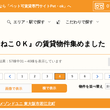
ら「ペット可賃貸専門サイトPet・ok」へ
エリア・駅で探す
こだわりで探す
『ねこＯＫ』の賃貸物件集めました
結果：57棟中31～40棟を表示しています
1
2
3
4
5
6
物件を並べ替え
新
メゾンドユニ 東大阪市若江北町