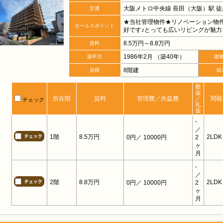
大阪メトロ中央線 長田（大阪）駅 徒
交通
★当社管理物件★リノベーション物
セールスポイント
好です♪とっても広いリビングが魅力･
8.5万円～8.8万円
賃料
1986年2月 （築40年）
築年月
建
8階建
規模
総
敷
金
所在階
賃料
管理費／共益費
／
間取
チェック
礼
金
-
／
1階
8.5万円
2LDK
0円
／ 10000円
2
ヶ
月
-
／
2階
8.8万円
2LDK
0円
／ 10000円
2
ヶ
月