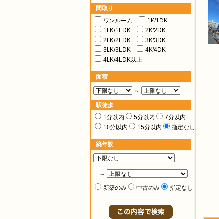
間取り
ワンルーム
1K/1DK
1LK/1LDK
2K/2DK
2LK/2LDK
3K/3DK
3LK/3LDK
4K/4DK
4LK/4LDK以上
面積
～
駅徒歩
1分以内
5分以内
7分以内
10分以内
15分以内
指定なし
築年数
～
新築のみ
中古のみ
指定なし