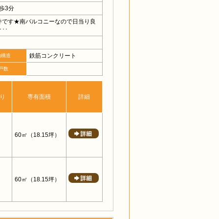
歩3分
件です★南バルコニーなので日当り良
･･
鉄筋コンクリート
物構造
戸数
り
専有面積
詳細
60㎡
（18.15坪）
60㎡
（18.15坪）