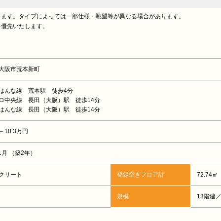
ります。タイプによっては一部仕様・眺望等が異なる場合があります。
を優先いたします。
大阪市荒本新町
はんな線 荒本駅 徒歩4分
ロ中央線 長田（大阪）駅 徒歩14分
はんな線 長田（大阪）駅 徒歩14分
～10.3万円
11月 （築2年）
クリート
登録空きフロア計
72.74㎡
規模
13階建／ 