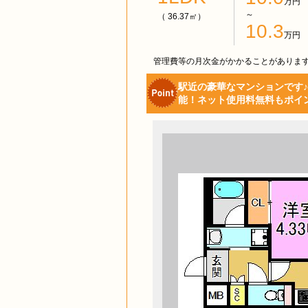
万円
～
（ 36.37㎡）
10.3
万円
管理費等の月次金がかかることがありま
駅近の豪華なマンションです♪
能！ネット使用料無料もポイ