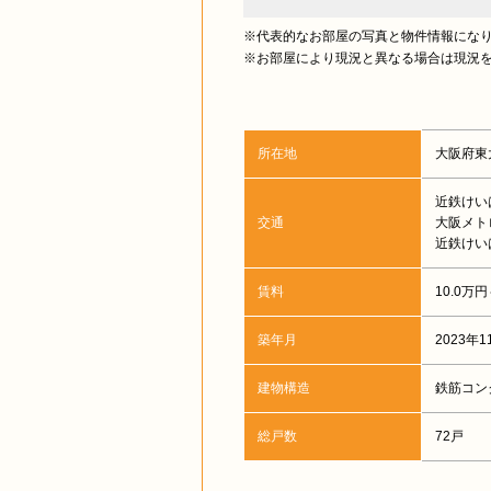
※代表的なお部屋の写真と物件情報にな
※お部屋により現況と異なる場合は現況
所在地
大阪府東
近鉄けい
交通
大阪メト
近鉄けい
賃料
10.0万円
築年月
2023年
建物構造
鉄筋コン
総戸数
72戸