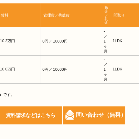
敷
金
賃料
管理費／共益費
／
間取り
礼
金
-
／
10.3万円
1LDK
0円
／ 10000円
1
ヶ
月
-
／
10.0万円
1LDK
0円
／ 10000円
1
ヶ
月
）です。
問い合わせ（無料）
資料請求などはこちら