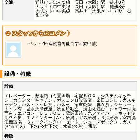
交通
近鉄けいはんな線 長田（大阪）駅 徒歩8分
大阪メトロ中央線 長田（大阪）駅 徒歩8分
大阪メトロ中央線 高井田（大阪メトロ）駅 徒
歩17分
スタッフからのコメント
ペット2匹迄飼育可能です♪(要申請)
設備・特徴
設備
エレベーター，敷地内ゴミ置き場，宅配ＢＯＸ，システムキッチ
ン，カウンターキッチン，ガスコンロ設置済，２口コンロ，ガスキ
ッチン，バス・トイレ別，バス有，浴室乾燥，脱衣所，シャワー，
トイレ有，温水洗浄便座，洗面所独立，洗面化粧台，シャワー付洗
面台，エアコン，ＢＳ，ＣＳ，電話回線，光ファイバー，ネット使
用料不要，ＴＶインターホン，給湯，ガス給湯，３点給湯，室内洗
濯機置場，ウォークインクローゼット，シューズボックス，ガス
(都市ガス)，下水(公共下水)，水道(公営)，電気
特徴