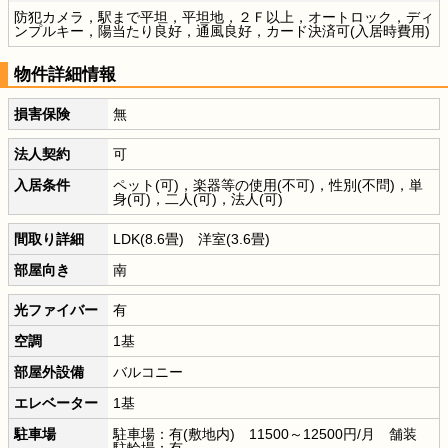
防犯カメラ，駅まで平坦，平坦地，２Ｆ以上，オートロック，ディ
ンプルキー，陽当たり良好，通風良好，カード決済可(入居時費用)
物件詳細情報
損害保険
無
法人契約
可
入居条件
ペット(可)，楽器等の使用(不可)，性別(不問)，単
身(可)，二人(可)，法人(可)
間取り詳細
LDK(8.6畳) 洋室(3.6畳)
部屋向き
南
光ファイバー
有
空調
1基
部屋外設備
バルコニー
エレベーター
1基
駐車場
駐車場：有(敷地内) 11500～12500円/月 舗装
駐輪場：有