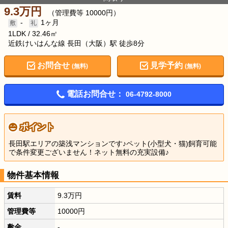
9.3万円
（管理費等 10000円）
-
1ヶ月
1LDK
32.46㎡
近鉄けいはんな線 長田（大阪）駅 徒歩8分
お問合せ
見学予約
(無料)
(無料)
電話お問合せ：
06-4792-8000
ポイント
長田駅エリアの築浅マンションです♪ペット(小型犬・猫)飼育可能
で条件変更ございません！ネット無料の充実設備♪
物件基本情報
賃料
9.3万円
管理費等
10000円
敷金
-