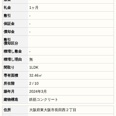
礼金
1ヶ月
敷引
-
保証金
-
償却金
-
敷引
償却区分
積増し敷金
-
積増し理由
無
間取り
1LDK
専有面積
32.46㎡
所在階
2 / 10
築年月
2024年3月
建物構造
鉄筋コンクリート
住所
大阪府東大阪市長田西２丁目