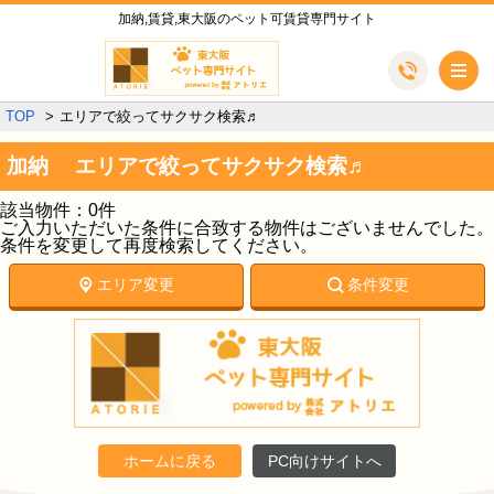
加納,賃貸,東大阪のペット可賃貸専門サイト
メ
TOP
エリアで絞ってサクサク検索♬
加納 エリアで絞ってサクサク検索♬
該当物件：0件
ご入力いただいた条件に合致する物件はございませんでした。
条件を変更して再度検索してください。
エリア変更
条件変更
ホームに戻る
PC向けサイトへ